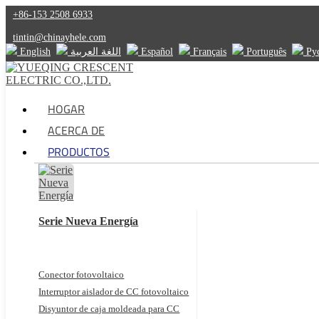
+86-153 2508 6933
tintin@chinayhele.com
English
اللغة العربية
Español
Français
Português
Ру
HOGAR
ACERCA DE
PRODUCTOS
Serie Nueva Energía
Conector fotovoltaico
Interruptor aislador de CC fotovoltaico
Disyuntor de caja moldeada para CC