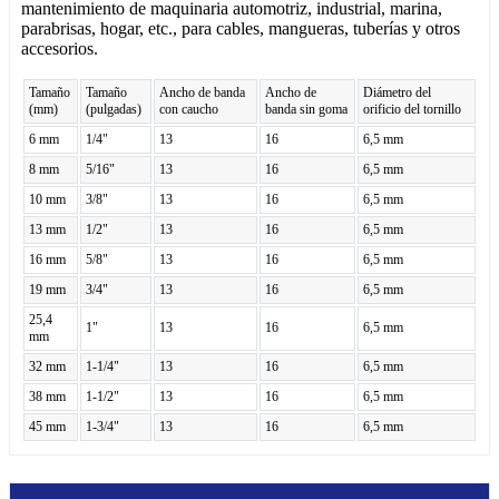
mantenimiento de maquinaria automotriz, industrial, marina,
parabrisas, hogar, etc., para cables, mangueras, tuberías y otros
accesorios.
Tamaño
Tamaño
Ancho de banda
Ancho de
Diámetro del
(mm)
(pulgadas)
con caucho
banda sin goma
orificio del tornillo
6 mm
1/4"
13
16
6,5 mm
8 mm
5/16"
13
16
6,5 mm
10 mm
3/8"
13
16
6,5 mm
13 mm
1/2"
13
16
6,5 mm
16 mm
5/8"
13
16
6,5 mm
19 mm
3/4"
13
16
6,5 mm
25,4
1"
13
16
6,5 mm
mm
32 mm
1-1/4"
13
16
6,5 mm
38 mm
1-1/2"
13
16
6,5 mm
45 mm
1-3/4"
13
16
6,5 mm