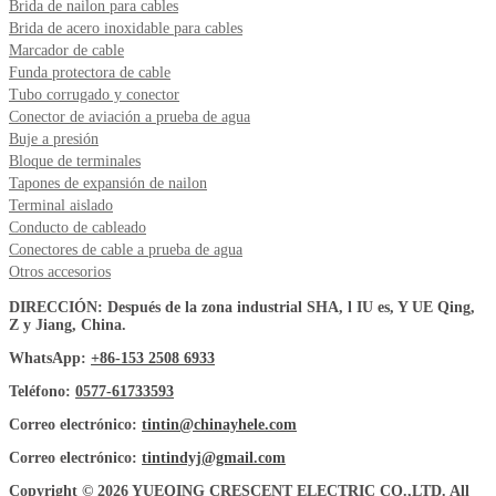
Brida de nailon para cables
Brida de acero inoxidable para cables
Marcador de cable
Funda protectora de cable
Tubo corrugado y conector
Conector de aviación a prueba de agua
Buje a presión
Bloque de terminales
Tapones de expansión de nailon
Terminal aislado
Conducto de cableado
Conectores de cable a prueba de agua
Otros accesorios
DIRECCIÓN: Después de la zona industrial SHA, l IU es, Y UE Qing,
Z y Jiang, China.
WhatsApp:
+86-153 2508 6933
Teléfono:
0577-61733593
Correo electrónico:
tintin@chinayhele.com
Correo electrónico:
tintindyj@gmail.com
Copyright © 2026 YUEQING CRESCENT ELECTRIC CO.,LTD. All