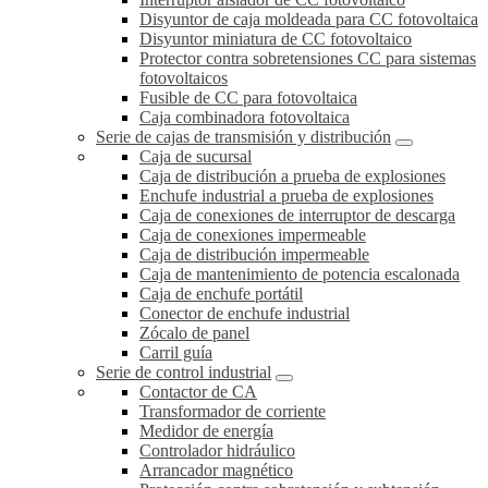
Disyuntor de caja moldeada para CC fotovoltaica
Disyuntor miniatura de CC fotovoltaico
Protector contra sobretensiones CC para sistemas
fotovoltaicos
Fusible de CC para fotovoltaica
Caja combinadora fotovoltaica
Serie de cajas de transmisión y distribución
Caja de sucursal
Caja de distribución a prueba de explosiones
Enchufe industrial a prueba de explosiones
Caja de conexiones de interruptor de descarga
Caja de conexiones impermeable
Caja de distribución impermeable
Caja de mantenimiento de potencia escalonada
Caja de enchufe portátil
Conector de enchufe industrial
Zócalo de panel
Carril guía
Serie de control industrial
Contactor de CA
Transformador de corriente
Medidor de energía
Controlador hidráulico
Arrancador magnético