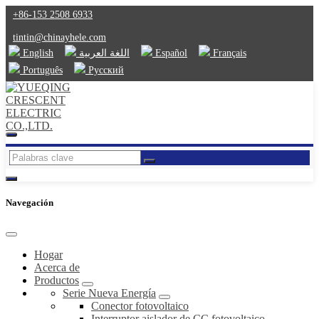
+86-153 2508 6933
tintin@chinayhele.com
English
اللغة العربية
Español
Français
Português
Русский
Navegación
Hogar
Acerca de
Productos
Serie Nueva Energía
Conector fotovoltaico
Interruptor aislador de CC fotovoltaico