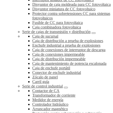
Disyuntor de caja moldeada para CC fotovoltaica
Disyuntor miniatura de CC fotovoltaico
Protector contra sobretensiones CC para sistemas
fotovoltaicos
Fusible de CC para fotovoltaica
Caja combinadora fotovoltaica
Serie de cajas de transmisión y distribución
Caja de sucursal
Caja de distribución a prueba de explosiones
Enchufe industrial a prueba de explosiones
Caja de conexiones de interruptor de descarga
Caja de conexiones impermeable
Caja de distribución impermeable
Caja de mantenimiento de potencia escalonada
Caja de enchufe portátil
Conector de enchufe industrial
Zócalo de panel
Carril guía
Serie de control industrial
Contactor de CA
Transformador de corriente
Medidor de energía
Controlador hidráulico
Arrancador magnético