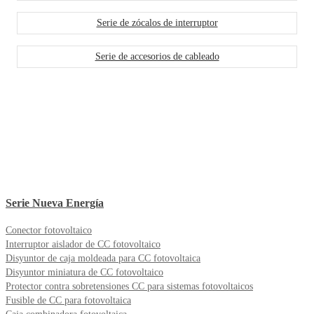
Serie de zócalos de interruptor
Serie de accesorios de cableado
Serie Nueva Energía
Conector fotovoltaico
Interruptor aislador de CC fotovoltaico
Disyuntor de caja moldeada para CC fotovoltaica
Disyuntor miniatura de CC fotovoltaico
Protector contra sobretensiones CC para sistemas fotovoltaicos
Fusible de CC para fotovoltaica