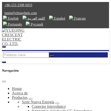
+86-153 2508 6933
tintin@chinayhele.com
English
اللغة العربية
Español
Français
Português
Русский
Navegación
Hogar
Acerca de
Productos
Serie Nueva Energía
Conector fotovoltaico
Interruptor aislador de CC fotovoltaico