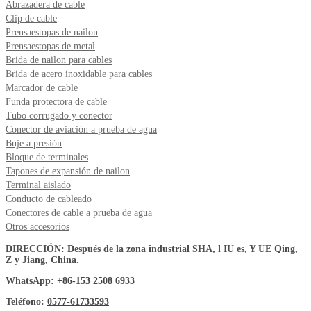
Abrazadera de cable
Clip de cable
Prensaestopas de nailon
Prensaestopas de metal
Brida de nailon para cables
Brida de acero inoxidable para cables
Marcador de cable
Funda protectora de cable
Tubo corrugado y conector
Conector de aviación a prueba de agua
Buje a presión
Bloque de terminales
Tapones de expansión de nailon
Terminal aislado
Conducto de cableado
Conectores de cable a prueba de agua
Otros accesorios
DIRECCIÓN: Después de la zona industrial SHA, l IU es, Y UE Qing,
Z y Jiang, China.
WhatsApp:
+86-153 2508 6933
Teléfono:
0577-61733593