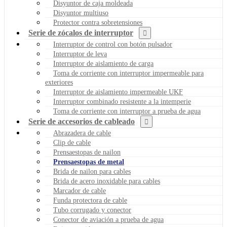
Disyuntor de caja moldeada
Disyuntor multiuso
Protector contra sobretensiones
Serie de zócalos de interruptor
Interruptor de control con botón pulsador
Interruptor de leva
Interruptor de aislamiento de carga
Toma de corriente con interruptor impermeable para
exteriores
Interruptor de aislamiento impermeable UKF
Interruptor combinado resistente a la intemperie
Toma de corriente con interruptor a prueba de agua
Serie de accesorios de cableado
Abrazadera de cable
Clip de cable
Prensaestopas de nailon
Prensaestopas de metal
Brida de nailon para cables
Brida de acero inoxidable para cables
Marcador de cable
Funda protectora de cable
Tubo corrugado y conector
Conector de aviación a prueba de agua