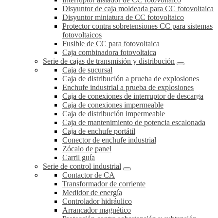
Disyuntor de caja moldeada para CC fotovoltaica
Disyuntor miniatura de CC fotovoltaico
Protector contra sobretensiones CC para sistemas
fotovoltaicos
Fusible de CC para fotovoltaica
Caja combinadora fotovoltaica
Serie de cajas de transmisión y distribución
Caja de sucursal
Caja de distribución a prueba de explosiones
Enchufe industrial a prueba de explosiones
Caja de conexiones de interruptor de descarga
Caja de conexiones impermeable
Caja de distribución impermeable
Caja de mantenimiento de potencia escalonada
Caja de enchufe portátil
Conector de enchufe industrial
Zócalo de panel
Carril guía
Serie de control industrial
Contactor de CA
Transformador de corriente
Medidor de energía
Controlador hidráulico
Arrancador magnético