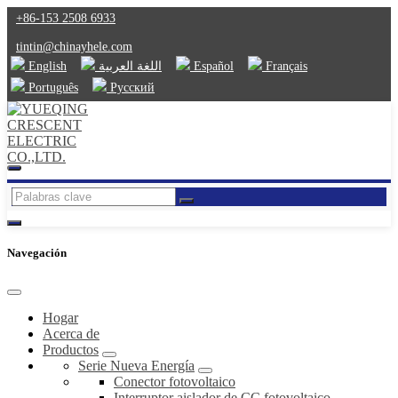
+86-153 2508 6933
tintin@chinayhele.com
English
اللغة العربية
Español
Français
Português
Русский
Navegación
Hogar
Acerca de
Productos
Serie Nueva Energía
Conector fotovoltaico
Interruptor aislador de CC fotovoltaico