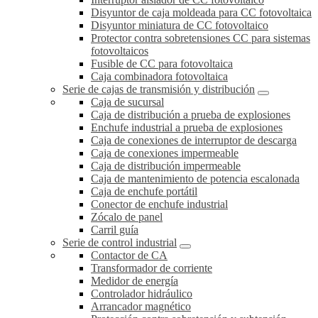
Disyuntor de caja moldeada para CC fotovoltaica
Disyuntor miniatura de CC fotovoltaico
Protector contra sobretensiones CC para sistemas
fotovoltaicos
Fusible de CC para fotovoltaica
Caja combinadora fotovoltaica
Serie de cajas de transmisión y distribución
Caja de sucursal
Caja de distribución a prueba de explosiones
Enchufe industrial a prueba de explosiones
Caja de conexiones de interruptor de descarga
Caja de conexiones impermeable
Caja de distribución impermeable
Caja de mantenimiento de potencia escalonada
Caja de enchufe portátil
Conector de enchufe industrial
Zócalo de panel
Carril guía
Serie de control industrial
Contactor de CA
Transformador de corriente
Medidor de energía
Controlador hidráulico
Arrancador magnético