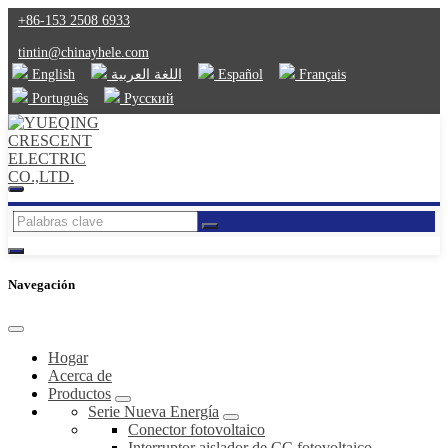
+86-153 2508 6933
tintin@chinayhele.com
English
اللغة العربية
Español
Français
Português
Русский
Navegación
Hogar
Acerca de
Productos
Serie Nueva Energía
Conector fotovoltaico
Interruptor aislador de CC fotovoltaico