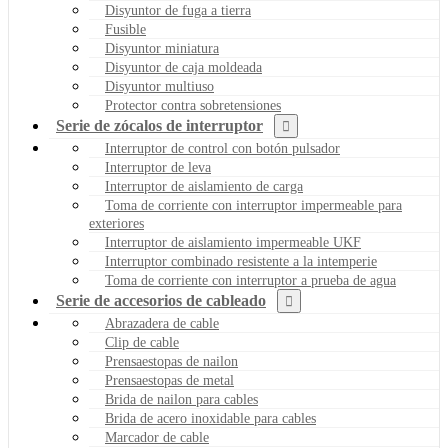
Disyuntor de fuga a tierra
Fusible
Disyuntor miniatura
Disyuntor de caja moldeada
Disyuntor multiuso
Protector contra sobretensiones
Serie de zócalos de interruptor
Interruptor de control con botón pulsador
Interruptor de leva
Interruptor de aislamiento de carga
Toma de corriente con interruptor impermeable para
exteriores
Interruptor de aislamiento impermeable UKF
Interruptor combinado resistente a la intemperie
Toma de corriente con interruptor a prueba de agua
Serie de accesorios de cableado
Abrazadera de cable
Clip de cable
Prensaestopas de nailon
Prensaestopas de metal
Brida de nailon para cables
Brida de acero inoxidable para cables
Marcador de cable