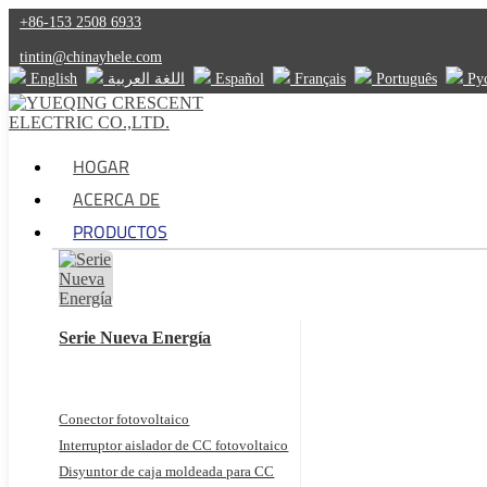
+86-153 2508 6933
tintin@chinayhele.com
English
اللغة العربية
Español
Français
Português
Ру
HOGAR
ACERCA DE
PRODUCTOS
Serie Nueva Energía
Conector fotovoltaico
Interruptor aislador de CC fotovoltaico
Disyuntor de caja moldeada para CC