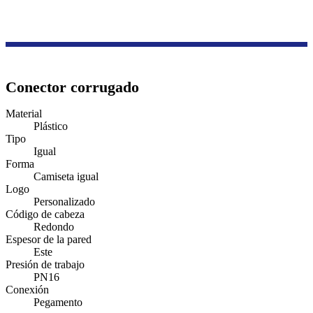
Productos
Serie de cajas de transmisión y distribución
Caja de sucursal
Conector corrugado
Material
Plástico
Tipo
Igual
Forma
Camiseta igual
Logo
Personalizado
Código de cabeza
Redondo
Espesor de la pared
Este
Presión de trabajo
PN16
Conexión
Pegamento