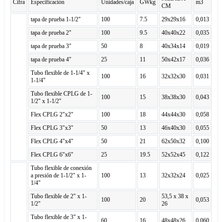
Cifra
Especificación
Unidades/caja
GWkg
m3
CM
tapa de prueba 1-1/2"
100
7.5
29x29x16
0,013
tapa de prueba 2"
100
9.5
40x40x22
0,035
tapa de prueba 3"
50
8
40x34x14
0,019
tapa de prueba 4"
25
11
50x42x17
0,036
Tubo flexible de 1-1/4" x
100
16
32x32x30
0,031
1-1/4"
Tubo flexible CPLG de 1-
100
15
38x38x30
0,043
1/2" x 1-1/2"
Flex CPLG 2"x2"
100
18
44x44x30
0,058
Flex CPLG 3"x3"
50
13
46x40x30
0,055
Flex CPLG 4"x4"
50
21
62x50x32
0,100
Flex CPLG 6"x6"
25
19.5
52x52x45
0,122
Tubo flexible de conexión
a presión de 1-1/2" x 1-
100
13
32x32x24
0,025
1/4"
Tubo flexible de 2" x 1-
53,5 x 38 x
100
20
0,053
1/2"
26
Tubo flexible de 3" x 1-
60
16
48x48x26
0.060