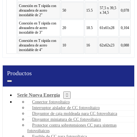
Conexión en T rápida con
57,5 x 39,5
abrazadera de acero
50
15.5
0,078
x 34,5
inoxidable de 2"
Conexión en T rápida con
abrazadera de acero
20
18.5
61x61x28
0,104
inoxidable de 3"
Conexión en T rápida con
abrazadera de acero
10
16
62x62x23
0,088
inoxidable de 4"
Productos
Serie Nueva Energía
Conector fotovoltaico
Interruptor aislador de CC fotovoltaico
Disyuntor de caja moldeada para CC fotovoltaica
Disyuntor miniatura de CC fotovoltaico
Protector contra sobretensiones CC para sistemas
fotovoltaicos
Fusible de CC para fotovoltaica