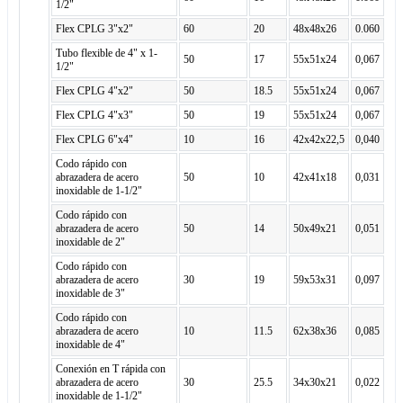
1/2"
Flex CPLG 3"x2"
60
20
48x48x26
0.060
Tubo flexible de 4" x 1-
50
17
55x51x24
0,067
1/2"
Flex CPLG 4"x2"
50
18.5
55x51x24
0,067
Flex CPLG 4"x3"
50
19
55x51x24
0,067
Flex CPLG 6"x4"
10
16
42x42x22,5
0,040
Codo rápido con
abrazadera de acero
50
10
42x41x18
0,031
inoxidable de 1-1/2"
Codo rápido con
abrazadera de acero
50
14
50x49x21
0,051
inoxidable de 2"
Codo rápido con
abrazadera de acero
30
19
59x53x31
0,097
inoxidable de 3"
Codo rápido con
abrazadera de acero
10
11.5
62x38x36
0,085
inoxidable de 4"
Conexión en T rápida con
abrazadera de acero
30
25.5
34x30x21
0,022
inoxidable de 1-1/2"