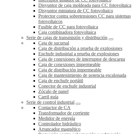
Disyuntor de caja moldeada para CC fotovoltaica
Disyuntor miniatura de CC fotovoltaico
Protector contra sobretensiones CC para sistemas
fotovoltaicos
Fusible de CC para fotovoltaica
Caja combinadora fotovoltaica
Serie de cajas de transmisión y distribución
Caja de sucursal
Caja de distribución a prueba de explosiones
Enchufe industrial a prueba de explosiones
Caja de conexiones de interruptor de descarga
Caja de conexiones impermeable
Caja de distribución impermeable
Caja de mantenimiento de potencia escalonada
Caja de enchufe portátil
Conector de enchufe industrial
Zócalo de panel
Carril guía
Serie de control industrial
Contactor de CA
Transformador de corriente
Medidor de energía
Controlador hidráulico
Arrancador magnético