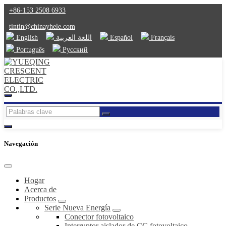
+86-153 2508 6933
tintin@chinayhele.com
English
اللغة العربية
Español
Français
Português
Русский
Navegación
Hogar
Acerca de
Productos
Serie Nueva Energía
Conector fotovoltaico
Interruptor aislador de CC fotovoltaico