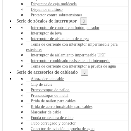
Disyuntor de caja moldeada
Disyuntor multiuso
Protector contra sobretensiones
Serie de zócalos de interruptor
Interruptor de control con botón pulsador
Interruptor de leva
Interruptor de aislamiento de carga
Toma de corriente con interruptor impermeable para
exteriores
Interruptor de aislamiento impermeable UKF
Interruptor combinado resistente a la intemperie
Toma de corriente con interruptor a prueba de agua
Serie de accesorios de cableado
Abrazadera de cable
Clip de cable
Prensaestopas de nailon
Prensaestopas de metal
Brida de nailon para cables
Brida de acero inoxidable para cables
Marcador de cable
Funda protectora de cable
Tubo corrugado y conector
Conector de aviación a prueba de agua