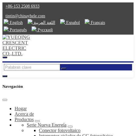
+86-153 2508 6933
tintin@chinayhele.com
English
اللغة العربية
Español
Français
Português
Русский
Navegación
Hogar
Acerca de
Productos
Serie Nueva Energía
Conector fotovoltaico
Interruptor aislador de CC fotovoltaico