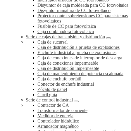
Disyuntor de caja moldeada para CC fotovoltaica
Disyuntor miniatura de CC fotovoltaico
Protector contra sobretensiones CC para sistemas
fotovoltaicos
Fusible de CC para fotovoltaica
Caja combinadora fotovoltaica
Serie de cajas de transmisión y distribución
Caja de sucursal
Caja de distribución a prueba de explosiones
Enchufe industrial a prueba de explosiones
Caja de conexiones de interruptor de descarga
Caja de conexiones impermeable
Caja de distribución impermeable
Caja de mantenimiento de potencia escalonada
Caja de enchufe portátil
Conector de enchufe industrial
Zócalo de panel
Carril guía
Serie de control industrial
Contactor de CA
Transformador de corriente
Medidor de energía
Controlador hidráulico
Arrancador magnético