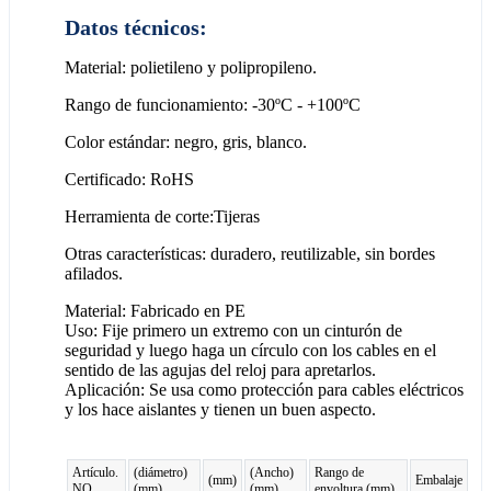
Datos técnicos:
Material: polietileno y polipropileno.
Rango de funcionamiento: -30ºC - +100ºC
Color estándar: negro, gris, blanco.
Certificado: RoHS
Herramienta de corte:Tijeras
Otras características: duradero, reutilizable, sin bordes
afilados.
Material: Fabricado en PE
Uso: Fije primero un extremo con un cinturón de
seguridad y luego haga un círculo con los cables en el
sentido de las agujas del reloj para apretarlos.
Aplicación: Se usa como protección para cables eléctricos
y los hace aislantes y tienen un buen aspecto.
Artículo.
(diámetro)
(Ancho)
Rango de
(mm)
Embalaje
NO
(mm)
(mm)
envoltura (mm)