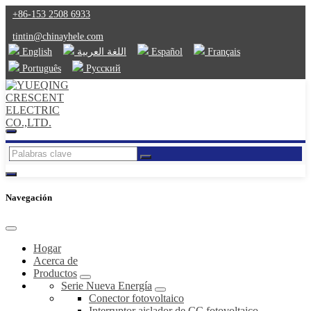
+86-153 2508 6933
tintin@chinayhele.com
English
اللغة العربية
Español
Français
Português
Русский
Navegación
Hogar
Acerca de
Productos
Serie Nueva Energía
Conector fotovoltaico
Interruptor aislador de CC fotovoltaico