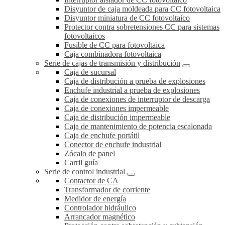
Disyuntor de caja moldeada para CC fotovoltaica
Disyuntor miniatura de CC fotovoltaico
Protector contra sobretensiones CC para sistemas
fotovoltaicos
Fusible de CC para fotovoltaica
Caja combinadora fotovoltaica
Serie de cajas de transmisión y distribución
Caja de sucursal
Caja de distribución a prueba de explosiones
Enchufe industrial a prueba de explosiones
Caja de conexiones de interruptor de descarga
Caja de conexiones impermeable
Caja de distribución impermeable
Caja de mantenimiento de potencia escalonada
Caja de enchufe portátil
Conector de enchufe industrial
Zócalo de panel
Carril guía
Serie de control industrial
Contactor de CA
Transformador de corriente
Medidor de energía
Controlador hidráulico
Arrancador magnético