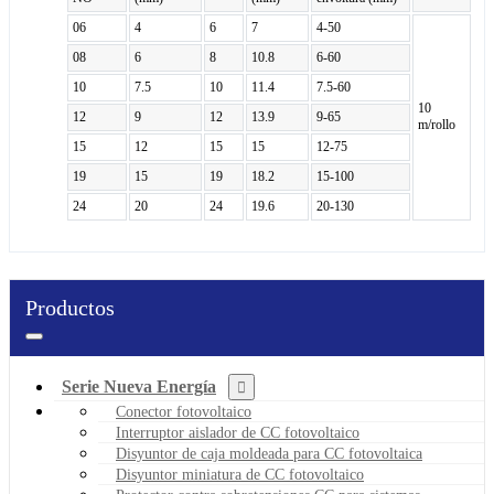
06
4
6
7
4-50
08
6
8
10.8
6-60
10
7.5
10
11.4
7.5-60
10
12
9
12
13.9
9-65
m/rollo
15
12
15
15
12-75
19
15
19
18.2
15-100
24
20
24
19.6
20-130
Productos
Serie Nueva Energía
Conector fotovoltaico
Interruptor aislador de CC fotovoltaico
Disyuntor de caja moldeada para CC fotovoltaica
Disyuntor miniatura de CC fotovoltaico