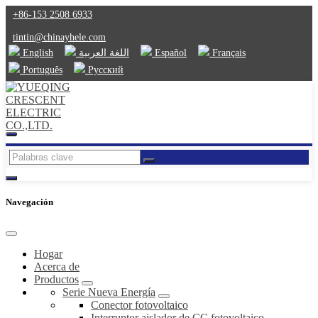
+86-153 2508 6933
tintin@chinayhele.com
English
اللغة العربية
Español
Français
Português
Русский
Navegación
Hogar
Acerca de
Productos
Serie Nueva Energía
Conector fotovoltaico
Interruptor aislador de CC fotovoltaico