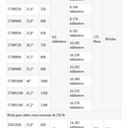
8-160
17590550
21,6"
550
milímetros
8-170
17590600
23,6"
600
milímetros
8-185
17590650
25,8"
650
milímetros
9,0
175
80 kilos
milímetros
libras
10-195
17590720
28,3"
720
milímetros
10-230
17590800
31,5"
800
milímetros
10-265
17590900
35,5"
900
milímetros
10-300
175901000
40"
1000
milímetros
10-335
175901100
43,3"
1100
milímetros
10-370
175901200
47,2"
1200
milímetros
Brida para cables extra resistente de 250 lb
14-185
25012650
25,6"
650
milímetros