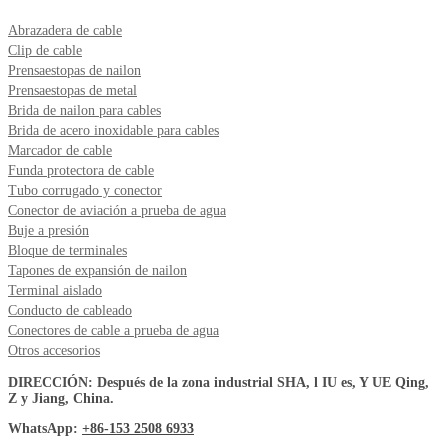
Abrazadera de cable
Clip de cable
Prensaestopas de nailon
Prensaestopas de metal
Brida de nailon para cables
Brida de acero inoxidable para cables
Marcador de cable
Funda protectora de cable
Tubo corrugado y conector
Conector de aviación a prueba de agua
Buje a presión
Bloque de terminales
Tapones de expansión de nailon
Terminal aislado
Conducto de cableado
Conectores de cable a prueba de agua
Otros accesorios
DIRECCIÓN: Después de la zona industrial SHA, l IU es, Y UE Qing,
Z y Jiang, China.
WhatsApp:
+86-153 2508 6933