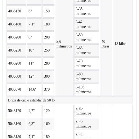
milímetros
3-35
4036150
6"
150
milímetros
3-42
4036180
7,1"
180
milímetros
3-50
4036200
8"
200
milímetros
3,6
40
18 kilos
milímetros
libras
3-65
4036250
10"
250
milímetros
3-70
4036280
11"
280
milímetros
3-80
4036300
12"
300
milímetros
3-105
4036370
14,6"
370
milímetros
Brida de cable estándar de 50 lb
3-30
5048120
4,7"
120
milímetros
3-40
5048160
6,3"
160
milímetros
3-42
5048180
7,1"
180