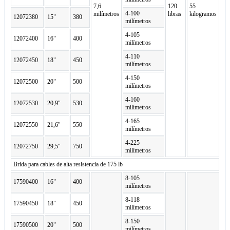
7,6
120
55
4-100
milímetros
libras
kilogramos
12072380
15"
380
milímetros
4-105
12072400
16"
400
milímetros
4-110
12072450
18"
450
milímetros
4-150
12072500
20"
500
milímetros
4-160
12072530
20,9"
530
milímetros
4-165
12072550
21,6"
550
milímetros
4-225
12072750
29,5"
750
milímetros
Brida para cables de alta resistencia de 175 lb
8-105
17590400
16"
400
milímetros
8-118
17590450
18"
450
milímetros
8-150
17590500
20"
500
milímetros