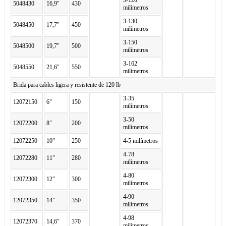
3-120
5048430
16,9"
430
milímetros
3-130
5048450
17,7"
450
milímetros
3-150
5048500
19,7"
500
milímetros
3-162
5048550
21,6"
550
milímetros
Brida para cables ligera y resistente de 120 lb
3-35
12072150
6"
150
milímetros
3-50
12072200
8"
200
milímetros
12072250
10"
250
4-5 milímetros
4-78
12072280
11"
280
milímetros
4-80
12072300
12"
300
milímetros
4-90
12072350
14"
350
milímetros
4-98
12072370
14,6"
370
milímetros