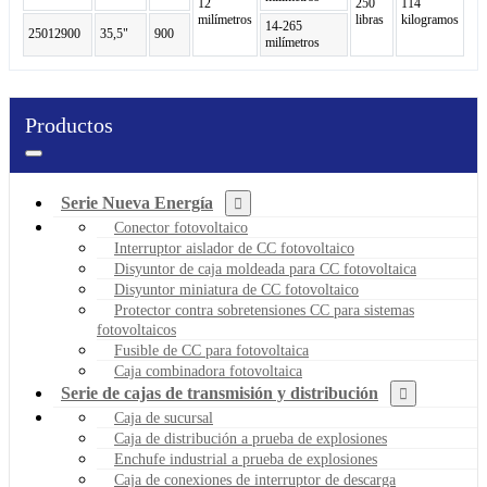
12
250
114
milímetros
libras
kilogramos
14-265
25012900
35,5"
900
milímetros
Productos
Serie Nueva Energía
Conector fotovoltaico
Interruptor aislador de CC fotovoltaico
Disyuntor de caja moldeada para CC fotovoltaica
Disyuntor miniatura de CC fotovoltaico
Protector contra sobretensiones CC para sistemas
fotovoltaicos
Fusible de CC para fotovoltaica
Caja combinadora fotovoltaica
Serie de cajas de transmisión y distribución
Caja de sucursal
Caja de distribución a prueba de explosiones
Enchufe industrial a prueba de explosiones
Caja de conexiones de interruptor de descarga