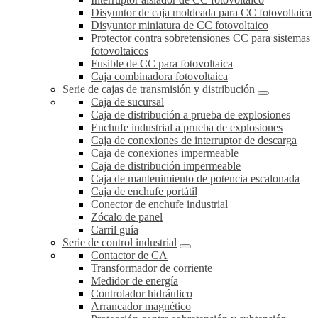
Disyuntor de caja moldeada para CC fotovoltaica
Disyuntor miniatura de CC fotovoltaico
Protector contra sobretensiones CC para sistemas
fotovoltaicos
Fusible de CC para fotovoltaica
Caja combinadora fotovoltaica
Serie de cajas de transmisión y distribución
Caja de sucursal
Caja de distribución a prueba de explosiones
Enchufe industrial a prueba de explosiones
Caja de conexiones de interruptor de descarga
Caja de conexiones impermeable
Caja de distribución impermeable
Caja de mantenimiento de potencia escalonada
Caja de enchufe portátil
Conector de enchufe industrial
Zócalo de panel
Carril guía
Serie de control industrial
Contactor de CA
Transformador de corriente
Medidor de energía
Controlador hidráulico
Arrancador magnético