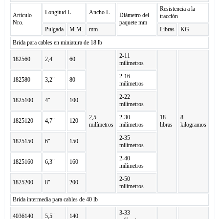
Resistencia a la
Longitud L
Ancho L
Artículo
Diámetro del
tracción
Nro.
paquete mm
Pulgada
M.M.
mm
Libras
KG
Brida para cables en miniatura de 18 lb
2-11
182560
2,4"
60
milímetros
2-16
182580
3,2"
80
milímetros
2-22
1825100
4"
100
milímetros
2,5
2-30
18
8
1825120
4,7"
120
milímetros
milímetros
libras
kilogramos
2-35
1825150
6"
150
milímetros
2-40
1825160
6,3"
160
milímetros
2-50
1825200
8"
200
milímetros
Brida intermedia para cables de 40 lb
3-33
4036140
5,5"
140