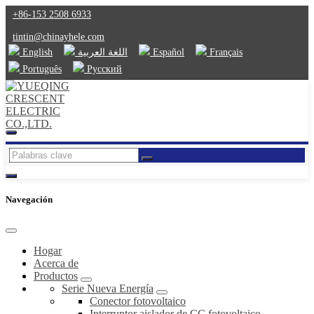
+86-153 2508 6933
tintin@chinayhele.com
English
اللغة العربية
Español
Français
Português
Русский
Navegación
Hogar
Acerca de
Productos
Serie Nueva Energía
Conector fotovoltaico
Interruptor aislador de CC fotovoltaico