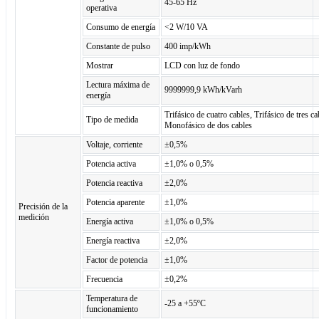
45-65 Hz
operativa
Consumo de energía
<2 W/10 VA
Constante de pulso
400 imp/kWh
Mostrar
LCD con luz de fondo
Lectura máxima de
9999999,9 kWh/kVarh
energía
Trifásico de cuatro cables, Trifásico de tres ca
Tipo de medida
Monofásico de dos cables
Voltaje, corriente
±0,5%
Potencia activa
±1,0% o 0,5%
Potencia reactiva
±2,0%
Potencia aparente
±1,0%
Precisión de la
medición
Energía activa
±1,0% o 0,5%
Energía reactiva
±2,0%
Factor de potencia
±1,0%
Frecuencia
±0,2%
Temperatura de
-25 a +55ºC
funcionamiento