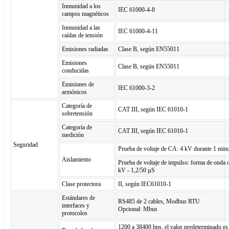
Inmunidad a los
IEC 61000-4-8
campos magnéticos
Inmunidad a las
IEC 61000-4-11
caídas de tensión
Emisiones radiadas
Clase B, según EN55011
Emisiones
Clase B, según EN55011
conducidas
Emisiones de
IEC 61000-3-2
armónicos
Categoría de
CAT III, según IEC 61010-1
sobretensión
Categoría de
CAT III, según IEC 61010-1
medición
Seguridad
Prueba de voltaje de CA: 4 kV durante 1 min
Aislamiento
Prueba de voltaje de impulso: forma de onda 
kV - 1,2/50 µS
Clase protectora
II, según IEC61010-1
Estándares de
RS485 de 2 cables, Modbus RTU
interfaces y
Opcional: Mbus
protocolos
1200 a 38400 bps, el valor predeterminado e