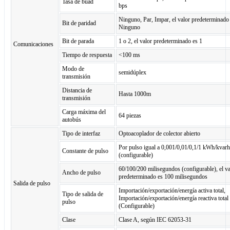
Tasa de buad
bps
Ninguno, Par, Impar, el valor predeterminado
Bit de paridad
Ninguno
Bit de parada
1 o 2, el valor predeterminado es 1
Comunicaciones
Tiempo de respuesta
<100 ms
Modo de
semidúplex
transmisión
Distancia de
Hasta 1000m
transmisión
Carga máxima del
64 piezas
autobús
Tipo de interfaz
Optoacoplador de colector abierto
Por pulso igual a 0,001/0,01/0,1/1 kWh/kvarh
Constante de pulso
(configurable)
60/100/200 milisegundos (configurable), el va
Ancho de pulso
predeterminado es 100 milisegundos
Salida de pulso
Importación/exportación/energía activa total,
Tipo de salida de
Importación/exportación/energía reactiva total
pulso
(Configurable)
Clase
Clase A, según IEC 62053-31