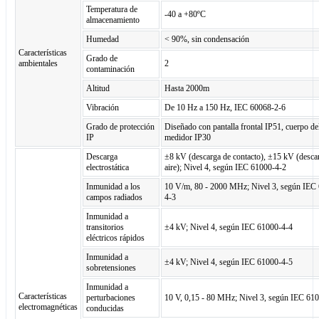
Temperatura de
-40 a +80ºC
almacenamiento
Humedad
< 90%, sin condensación
Características
Grado de
ambientales
2
contaminación
Altitud
Hasta 2000m
Vibración
De 10 Hz a 150 Hz, IEC 60068-2-6
Grado de protección
Diseñado con pantalla frontal IP51, cuerpo de
IP
medidor IP30
Descarga
±8 kV (descarga de contacto), ±15 kV (desca
electrostática
aire); Nivel 4, según IEC 61000-4-2
Inmunidad a los
10 V/m, 80 - 2000 MHz; Nivel 3, según IEC
campos radiados
4-3
Inmunidad a
transitorios
±4 kV; Nivel 4, según IEC 61000-4-4
eléctricos rápidos
Inmunidad a
±4 kV; Nivel 4, según IEC 61000-4-5
sobretensiones
Inmunidad a
Características
perturbaciones
10 V, 0,15 - 80 MHz; Nivel 3, según IEC 61
electromagnéticas
conducidas