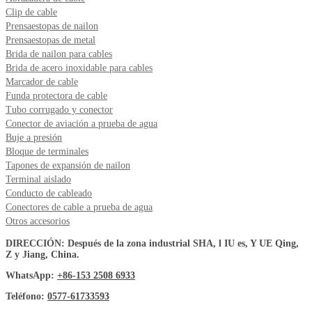
Clip de cable
Prensaestopas de nailon
Prensaestopas de metal
Brida de nailon para cables
Brida de acero inoxidable para cables
Marcador de cable
Funda protectora de cable
Tubo corrugado y conector
Conector de aviación a prueba de agua
Buje a presión
Bloque de terminales
Tapones de expansión de nailon
Terminal aislado
Conducto de cableado
Conectores de cable a prueba de agua
Otros accesorios
DIRECCIÓN: Después de la zona industrial SHA, l IU es, Y UE Qing,
Z y Jiang, China.
WhatsApp:
+86-153 2508 6933
Teléfono:
0577-61733593