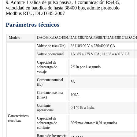
9. Admite 1 salida de pulso pasiva, 1 comunicación RS485,
velocidad en baudios de hasta 38400 bps, admite protocolo
Modbus RTU, DL/T645-2007
Parámetros técnicos
Modelo
DAC4300/DAC4301/DAC4302/DAC4300CT/DAC4301CT/DAC4
Voltaje de tasa (Un)
3*110/190 V o 230/400 V CA
Voltaje operacional
LN: 85 a 275 V CA; LL: 85 a 480 V CA
Capacidad de
sobrecarga de
2*Un por 1 segundo
voltaje
Corriente nominal
5A
(Ib)
Corriente máxima
100A
(Imax)
Corriente
0,1 % Ib a Imáx.
operacional
Caracteristicas
Capacidad de
electricas
sobrecarga de
30*Imax durante 0,01 segundos
corriente
Rango de frecuencia