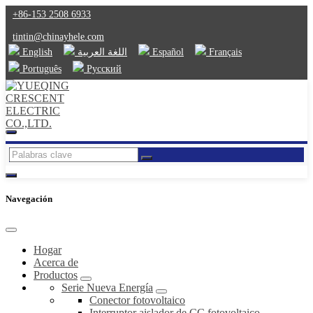
+86-153 2508 6933
tintin@chinayhele.com
English
اللغة العربية
Español
Français
Português
Русский
Navegación
Hogar
Acerca de
Productos
Serie Nueva Energía
Conector fotovoltaico
Interruptor aislador de CC fotovoltaico