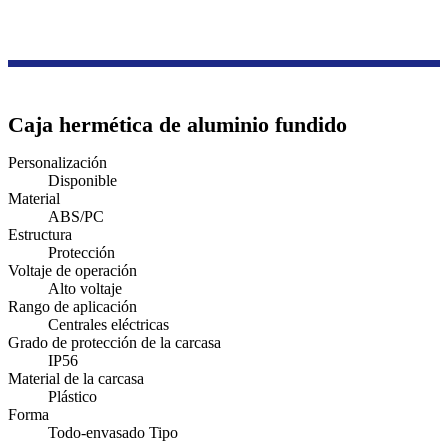
Productos
Serie de cajas de transmisión y distribución
Caja de distribución a prueba de explosiones
Caja hermética de aluminio fundido
Personalización
Disponible
Material
ABS/PC
Estructura
Protección
Voltaje de operación
Alto voltaje
Rango de aplicación
Centrales eléctricas
Grado de protección de la carcasa
IP56
Material de la carcasa
Plástico
Forma
Todo-envasado Tipo