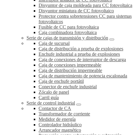
Disyuntor de caja moldeada para CC fotovoltaica
Disyuntor miniatura de CC fotovoltaico
Protector contra sobretensiones CC para sistemas
fotovoltaicos
Fusible de CC para fotovoltaica
Caja combinadora fotovoltaica
Serie de cajas de transmisión y distribución
Caja de sucursal
Caja de distribución a prueba de explosiones
Enchufe industrial a prueba de explosiones
Caja de conexiones de interruptor de descarga
Caja de conexiones impermeable
Caja de distribución impermeable
Caja de mantenimiento de potencia escalonada
Caja de enchufe portátil
Conector de enchufe industrial
Zócalo de panel
Carril guía
Serie de control industrial
Contactor de CA
Transformador de corriente
Medidor de energía
Controlador hidráulico
Arrancador magnético