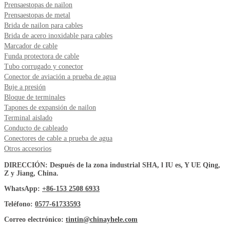
Prensaestopas de nailon
Prensaestopas de metal
Brida de nailon para cables
Brida de acero inoxidable para cables
Marcador de cable
Funda protectora de cable
Tubo corrugado y conector
Conector de aviación a prueba de agua
Buje a presión
Bloque de terminales
Tapones de expansión de nailon
Terminal aislado
Conducto de cableado
Conectores de cable a prueba de agua
Otros accesorios
DIRECCIÓN: Después de la zona industrial SHA, l IU es, Y UE Qing,
Z y Jiang, China.
WhatsApp:
+86-153 2508 6933
Teléfono:
0577-61733593
Correo electrónico:
tintin@chinayhele.com