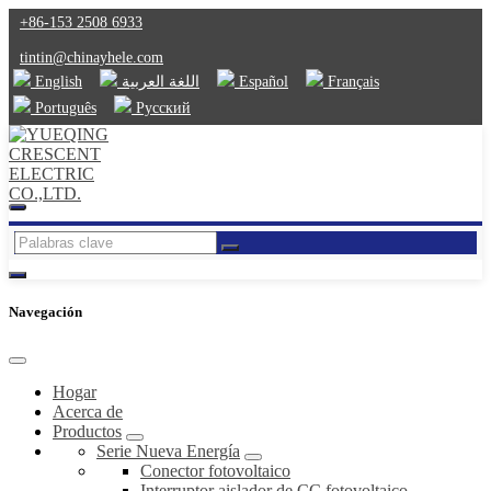
+86-153 2508 6933
tintin@chinayhele.com
English
اللغة العربية
Español
Français
Português
Русский
Navegación
Hogar
Acerca de
Productos
Serie Nueva Energía
Conector fotovoltaico
Interruptor aislador de CC fotovoltaico