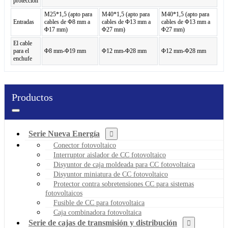
protección
M25*1,5 (apto para
M40*1,5 (apto para
M40*1,5 (apto para
Entradas
cables de Φ8 mm a
cables de Φ13 mm a
cables de Φ13 mm a
Φ17 mm)
Φ27 mm)
Φ27 mm)
El cable
para el
Φ8 mm-Φ19 mm
Φ12 mm-Φ28 mm
Φ12 mm-Φ28 mm
enchufe
Productos
Serie Nueva Energía
Conector fotovoltaico
Interruptor aislador de CC fotovoltaico
Disyuntor de caja moldeada para CC fotovoltaica
Disyuntor miniatura de CC fotovoltaico
Protector contra sobretensiones CC para sistemas
fotovoltaicos
Fusible de CC para fotovoltaica
Caja combinadora fotovoltaica
Serie de cajas de transmisión y distribución