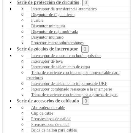
Serie de protección de circuitos
Interruptor de transferencia automático
Disyuntor de fuga a tierra
Fusible
Disyuntor miniatura
Disyuntor de caja moldeada
Disyuntor multiuso
Protector contra sobretensiones
Serie de zócalos de interruptor
Interruptor de control con botón pulsador
Interruptor de leva
Interruptor de aislamiento de carga
Toma de corriente con interruptor impermeable para
exteriores
Interruptor de aislamiento impermeable UKF
Interruptor combinado resistente a la intemperie
Toma de corriente con interruptor a prueba de agua
Serie de accesorios de cableado
Abrazadera de cable
Clip de cable
Prensaestopas de nailon
Prensaestopas de metal
Brida de nailon para cables