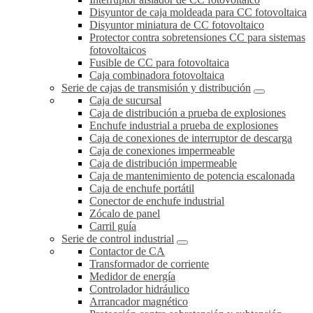
Disyuntor de caja moldeada para CC fotovoltaica
Disyuntor miniatura de CC fotovoltaico
Protector contra sobretensiones CC para sistemas
fotovoltaicos
Fusible de CC para fotovoltaica
Caja combinadora fotovoltaica
Serie de cajas de transmisión y distribución
Caja de sucursal
Caja de distribución a prueba de explosiones
Enchufe industrial a prueba de explosiones
Caja de conexiones de interruptor de descarga
Caja de conexiones impermeable
Caja de distribución impermeable
Caja de mantenimiento de potencia escalonada
Caja de enchufe portátil
Conector de enchufe industrial
Zócalo de panel
Carril guía
Serie de control industrial
Contactor de CA
Transformador de corriente
Medidor de energía
Controlador hidráulico
Arrancador magnético