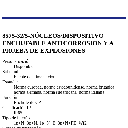
Productos
Serie de cajas de transmisión y distribución
Enchufe industrial a prueba de explosiones
8575-32/5-NÚCLEOS/DISPOSITIVO
ENCHUFABLE ANTICORROSIÓN Y A
PRUEBA DE EXPLOSIONES
Personalización
Disponible
Solicitud
Fuente de alimentación
Estándar
Norma europea, norma estadounidense, norma británica,
norma alemana, norma sudafricana, norma italiana
Función
Enchufe de CA
Clasificación IP
IP65
Tipo de interfaz
1p+N, 3p+N, 1p+N+E, 3p+N+PE, Wf2