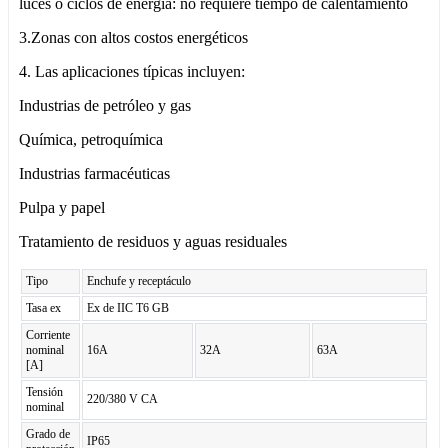
luces o ciclos de energía: no requiere tiempo de calentamiento
3.Zonas con altos costos energéticos
4. Las aplicaciones típicas incluyen:
Industrias de petróleo y gas
Química, petroquímica
Industrias farmacéuticas
Pulpa y papel
Tratamiento de residuos y aguas residuales
Tipo
Enchufe y receptáculo
Tasa ex
Ex de IIC T6 GB
Corriente
nominal
16A
32A
63A
[A]
Tensión
220/380 V CA
nominal
Grado de
IP65