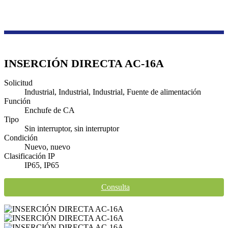
Productos
Serie de cajas de transmisión y distribución
Enchufe industrial a prueba de explosiones
INSERCIÓN DIRECTA AC-16A
Solicitud
Industrial, Industrial, Industrial, Fuente de alimentación
Función
Enchufe de CA
Tipo
Sin interruptor, sin interruptor
Condición
Nuevo, nuevo
Clasificación IP
IP65, IP65
Consulta