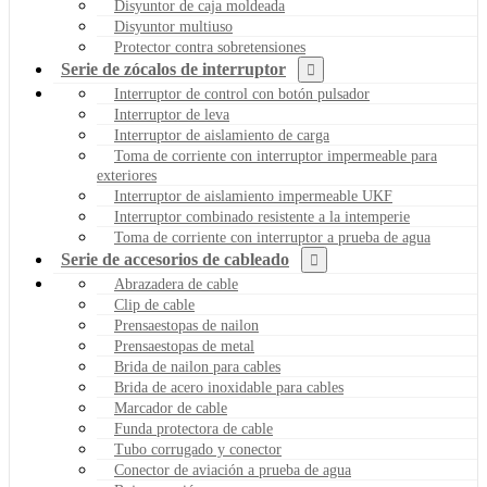
Disyuntor de caja moldeada
Disyuntor multiuso
Protector contra sobretensiones
Serie de zócalos de interruptor
Interruptor de control con botón pulsador
Interruptor de leva
Interruptor de aislamiento de carga
Toma de corriente con interruptor impermeable para
exteriores
Interruptor de aislamiento impermeable UKF
Interruptor combinado resistente a la intemperie
Toma de corriente con interruptor a prueba de agua
Serie de accesorios de cableado
Abrazadera de cable
Clip de cable
Prensaestopas de nailon
Prensaestopas de metal
Brida de nailon para cables
Brida de acero inoxidable para cables
Marcador de cable
Funda protectora de cable
Tubo corrugado y conector
Conector de aviación a prueba de agua