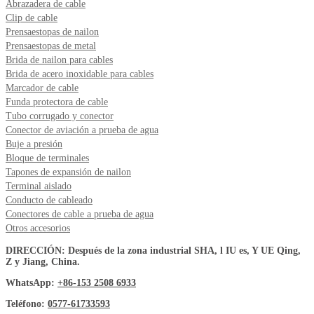
Abrazadera de cable
Clip de cable
Prensaestopas de nailon
Prensaestopas de metal
Brida de nailon para cables
Brida de acero inoxidable para cables
Marcador de cable
Funda protectora de cable
Tubo corrugado y conector
Conector de aviación a prueba de agua
Buje a presión
Bloque de terminales
Tapones de expansión de nailon
Terminal aislado
Conducto de cableado
Conectores de cable a prueba de agua
Otros accesorios
DIRECCIÓN: Después de la zona industrial SHA, l IU es, Y UE Qing,
Z y Jiang, China.
WhatsApp:
+86-153 2508 6933
Teléfono:
0577-61733593