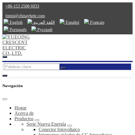
+86-153 2508 6933
tintin@chinayhele.com
English
اللغة العربية
Español
Français
Português
Русский
Navegación
Hogar
Acerca de
Productos
Serie Nueva Energía
Conector fotovoltaico
Interruptor aislador de CC fotovoltaico