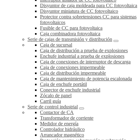
Disyuntor de caja moldeada para CC fotovoltaica
Disyuntor miniatura de CC fotovoltaico
Protector contra sobretensiones CC para sistemas
fotovoltaicos
Fusible de CC para fotovoltaica
Caja combinadora fotovoltaica
Serie de cajas de transmisión y distribución
Caja de sucursal
Caja de distribución a prueba de explosiones
Enchufe industrial a prueba de explosiones
Caja de conexiones de interruptor de descarga
Caja de conexiones impermeable
Caja de distribución impermeable
Caja de mantenimiento de potencia escalonada
Caja de enchufe portátil
Conector de enchufe industrial
Zócalo de panel
Carril guía
Serie de control industrial
Contactor de CA
Transformador de corriente
Medidor de energía
Controlador hidráulico
Arrancador magnético