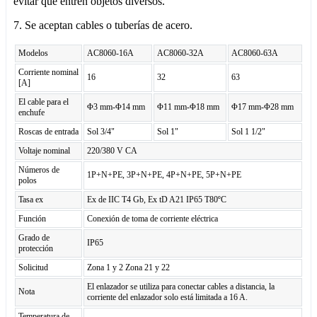
evitar que entren objetos diversos.
7. Se aceptan cables o tuberías de acero.
Modelos
AC8060-16A
AC8060-32A
AC8060-63A
Corriente nominal
16
32
63
[A]
El cable para el
Φ3 mm-Φ14 mm
Φ11 mm-Φ18 mm
Φ17 mm-Φ28 mm
enchufe
Roscas de entrada
Sol 3/4"
Sol 1"
Sol 1 1/2"
Voltaje nominal
220/380 V CA
Números de
1P+N+PE, 3P+N+PE, 4P+N+PE, 5P+N+PE
polos
Tasa ex
Ex de IIC T4 Gb, Ex tD A21 IP65 T80ºC
Función
Conexión de toma de corriente eléctrica
Grado de
IP65
protección
Solicitud
Zona 1 y 2 Zona 21 y 22
El enlazador se utiliza para conectar cables a distancia, la
Nota
corriente del enlazador solo está limitada a 16 A.
Temperatura de