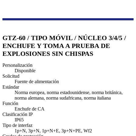
Productos
Serie de cajas de transmisión y distribución
Enchufe industrial a prueba de explosiones
GTZ-60 / TIPO MÓVIL / NÚCLEO 3/4/5 /
ENCHUFE Y TOMA A PRUEBA DE
EXPLOSIONES SIN CHISPAS
Personalización
Disponible
Solicitud
Fuente de alimentación
Estándar
Norma europea, norma estadounidense, norma británica,
norma alemana, norma sudafricana, norma italiana
Función
Enchufe de CA
Clasificación IP
IP65
Tipo de interfaz
1p+N, 3p+N, 1p+N+E, 3p+N+PE, Wf2