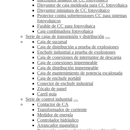
Disyuntor de caja moldeada para CC fotovoltaica
Disyuntor miniatura de CC fotovoltaico
Protector contra sobretensiones CC para sistemas
fotovoltaicos
Fusible de CC para fotovoltaica
Caja combinadora fotovoltaica
Serie de cajas de transmisión y distribución
Caja de sucursal
Caja de distribución a prueba de explosiones
Enchufe industrial a prueba de explosiones
Caja de conexiones de interruptor de descarga
Caja de conexiones impermeable
Caja de distribución impermeable
Caja de mantenimiento de potencia escalonada
Caja de enchufe portátil
Conector de enchufe industrial
Zócalo de panel
Carril guía
Serie de control industrial
Contactor de CA
Transformador de corriente
Medidor de energía
Controlador hidráulico
Arrancador magnético