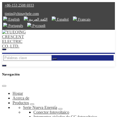
+86-153 2508 6933
tintin@chinayhele.com
English
اللغة العربية
Español
Français
Português
Русский
Navegación
Hogar
Acerca de
Productos
Serie Nueva Energía
Conector fotovoltaico
Interruptor aislador de CC fotovoltaico