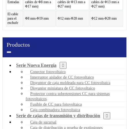
Entradas
cables de Φ8 mm a
cables de Φ13 mm a
cables de Φ13 mm a
Φ17 mm)
Φ27 mm)
Φ27 mm)
El cable
para el
Φ8 mm-Φ19 mm
Φ12 mm-Φ28 mm
Φ12 mm-Φ28 mm
enchufe
Productos
Serie Nueva Energía
Conector fotovoltaico
Interruptor aislador de CC fotovoltaico
Disyuntor de caja moldeada para CC fotovoltaica
Disyuntor miniatura de CC fotovoltaico
Protector contra sobretensiones CC para sistemas
fotovoltaicos
Fusible de CC para fotovoltaica
Caja combinadora fotovoltaica
Serie de cajas de transmisión y distribución
Caja de sucursal
Caja de distribución a prueba de explosiones