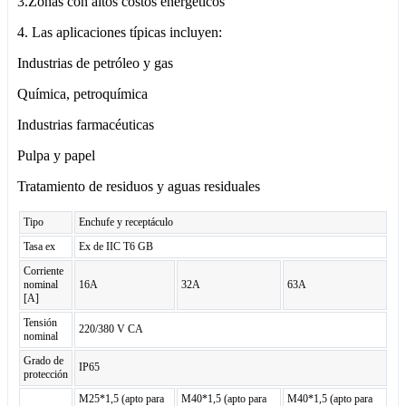
3.Zonas con altos costos energéticos
4. Las aplicaciones típicas incluyen:
Industrias de petróleo y gas
Química, petroquímica
Industrias farmacéuticas
Pulpa y papel
Tratamiento de residuos y aguas residuales
Tipo
Enchufe y receptáculo
Tasa ex
Ex de IIC T6 GB
Corriente
nominal
16A
32A
63A
[A]
Tensión
220/380 V CA
nominal
Grado de
IP65
protección
M25*1,5 (apto para
M40*1,5 (apto para
M40*1,5 (apto para