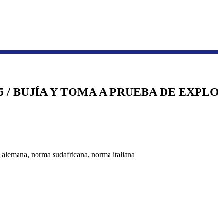
Serie de cajas de transmisión y distribución
Enchufe industrial a prueba de explosiones
4/5 / BUJÍA Y TOMA A PRUEBA DE EXPL
alemana, norma sudafricana, norma italiana