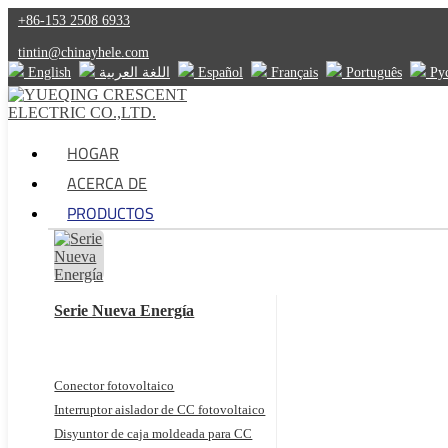
+86-153 2508 6933
tintin@chinayhele.com
English
اللغة العربية
Español
Français
Português
Ру
HOGAR
ACERCA DE
PRODUCTOS
Serie Nueva Energía
Conector fotovoltaico
Interruptor aislador de CC fotovoltaico
Disyuntor de caja moldeada para CC