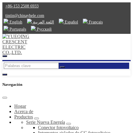
+86-153 2508 6933
tintin@chinayhele.com
English
اللغة العربية
Español
Français
Português
Русский
Navegación
Hogar
Acerca de
Productos
Serie Nueva Energía
Conector fotovoltaico
Interruptor aislador de CC fotovoltaico