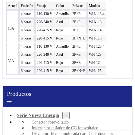
Actual
Posición
Voltaje
Color
Polacos
Modelo
4 horas
110-130 V
Amarillo
2P+E
WH-113-4
6 horas
220-240 V
Azul
2P+E
WH-113
16A
6 horas
220-415 V
Rojo
3P+E
WH-114
6 horas
220-415 V
Rojo
3P+N+E
WH-115
4 horas
110-130 V
Amarillo
2P+E
WH-123-4
6 horas
220-240 V
Azul
2P+E
WH-123
32A
6 horas
220-415 V
Rojo
3P+E
WH-124
6 horas
220-415 V
Rojo
3P+N+E
WH-125
Productos
Serie Nueva Energía
Conector fotovoltaico
Interruptor aislador de CC fotovoltaico
Disyuntor de caja moldeada para CC fotovoltaica