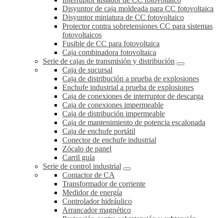
Disyuntor de caja moldeada para CC fotovoltaica
Disyuntor miniatura de CC fotovoltaico
Protector contra sobretensiones CC para sistemas
fotovoltaicos
Fusible de CC para fotovoltaica
Caja combinadora fotovoltaica
Serie de cajas de transmisión y distribución
Caja de sucursal
Caja de distribución a prueba de explosiones
Enchufe industrial a prueba de explosiones
Caja de conexiones de interruptor de descarga
Caja de conexiones impermeable
Caja de distribución impermeable
Caja de mantenimiento de potencia escalonada
Caja de enchufe portátil
Conector de enchufe industrial
Zócalo de panel
Carril guía
Serie de control industrial
Contactor de CA
Transformador de corriente
Medidor de energía
Controlador hidráulico
Arrancador magnético