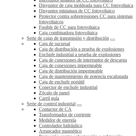
Disyuntor de caja moldeada para CC fotovoltaica
Disyuntor miniatura de CC fotovoltaico
Protector contra sobretensiones CC para sistemas
fotovoltaicos
Fusible de CC para fotovoltaica
Caja combinadora fotovoltaica
Serie de cajas de transmisión y distribución
Caja de sucursal
Caja de distribución a prueba de explosiones
Enchufe industrial a prueba de explosiones
Caja de conexiones de interruptor de descarga
Caja de conexiones impermeable
Caja de distribución impermeable
Caja de mantenimiento de potencia escalonada
Caja de enchufe portátil
Conector de enchufe industrial
Zócalo de panel
Carril guía
Serie de control industrial
Contactor de CA
Transformador de corriente
Medidor de energía
Controlador hidráulico
Arrancador magnético