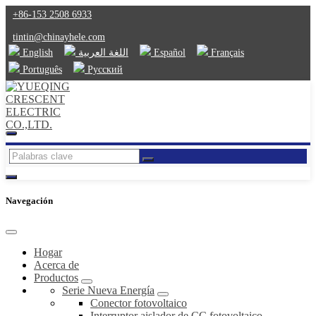
+86-153 2508 6933
tintin@chinayhele.com
English
اللغة العربية
Español
Français
Português
Русский
Navegación
Hogar
Acerca de
Productos
Serie Nueva Energía
Conector fotovoltaico
Interruptor aislador de CC fotovoltaico