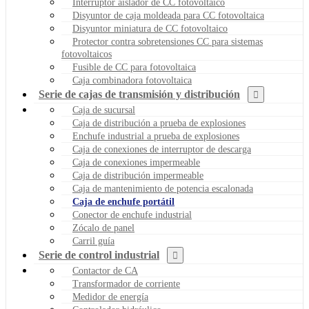
Interruptor aislador de CC fotovoltaico
Disyuntor de caja moldeada para CC fotovoltaica
Disyuntor miniatura de CC fotovoltaico
Protector contra sobretensiones CC para sistemas
fotovoltaicos
Fusible de CC para fotovoltaica
Caja combinadora fotovoltaica
Serie de cajas de transmisión y distribución
Caja de sucursal
Caja de distribución a prueba de explosiones
Enchufe industrial a prueba de explosiones
Caja de conexiones de interruptor de descarga
Caja de conexiones impermeable
Caja de distribución impermeable
Caja de mantenimiento de potencia escalonada
Caja de enchufe portátil
Conector de enchufe industrial
Zócalo de panel
Carril guía
Serie de control industrial
Contactor de CA
Transformador de corriente
Medidor de energía