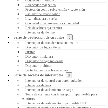
Controlador hidráulico
Arrancador magnético
Protección contra sobretensión y subtensión
Radiador de estado sólido
Luz indicadora de señal
Controlador de temperatura y humedad
Relé de sobrecarga térmica
Interruptor de tiempo
Serie de protección de circuitos
Interruptor de transferencia automático
Disyuntor de fuga a tierra
Fusible
Disyuntor miniatura
Disyuntor de caja moldeada
Disyuntor multiuso
Protector contra sobretensiones
Serie de zócalos de interruptor
Interruptor de control con botón pulsador
Interruptor de leva
Interruptor de aislamiento de carga
Toma de corriente con interruptor impermeable para
exteriores
Interruptor de aislamiento impermeable UKF
Interruptor combinado resistente a la intemperie