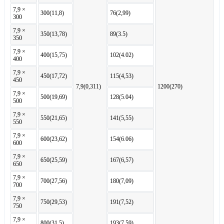
7,9 ×
300(11,8)
76(2,99)
300
7,9 ×
350(13,78)
89(3.5)
350
7,9 ×
400(15,75)
102(4.02)
400
7,9 ×
450(17,72)
115(4,53)
450
7,9(0,311)
1200(270)
7,9 ×
500(19,69)
128(5.04)
500
7,9 ×
550(21,65)
141(5,55)
550
7,9 ×
600(23,62)
154(6.06)
600
7,9 ×
650(25,59)
167(6,57)
650
7,9 ×
700(27,56)
180(7,09)
700
7,9 ×
750(29,53)
191(7,52)
750
7,9 ×
800(31,5)
193(7,59)