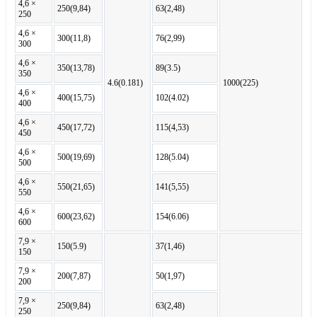
4,6 ×
250(9,84)
63(2,48)
250
4,6 ×
300(11,8)
76(2,99)
300
4,6 ×
350(13,78)
89(3.5)
350
4.6(0.181)
1000(225)
4,6 ×
400(15,75)
102(4.02)
400
4,6 ×
450(17,72)
115(4,53)
450
4,6 ×
500(19,69)
128(5.04)
500
4,6 ×
550(21,65)
141(5,55)
550
4,6 ×
600(23,62)
154(6.06)
600
7,9 ×
150(5.9)
37(1,46)
150
7,9 ×
200(7,87)
50(1,97)
200
7,9 ×
250(9,84)
63(2,48)
250