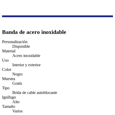
Productos
Serie de accesorios de cableado
Brida de acero inoxidable para cables
Banda de acero inoxidable
Personalización
Disponible
Material
Acero inoxidable
Uso
Interior y exterior
Color
Negro
Muestra
Gratis
Tipo
Brida de cable autoblocante
Ignífugo
Alto
Tamaño
Varios