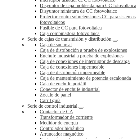
Disyuntor de caja moldeada para CC fotovoltaica
Disyuntor miniatura de CC fotovoltaico
Protector contra sobretensiones CC para sistemas
fotovoltaicos
Fusible de CC para fotovoltaica
Caja combinadora fotovoltaica
Serie de cajas de transmisión y distribución
Caja de sucursal
Caja de distribución a prueba de explosiones
Enchufe industrial a prueba de explosiones
Caja de conexiones de interruptor de descarga
Caja de conexiones impermeable
Caja de distribución impermeable
Caja de mantenimiento de potencia escalonada
Caja de enchufe portátil
Conector de enchufe industrial
Zócalo de panel
Carril guía
Serie de control industrial
Contactor de CA
Transformador de corriente
Medidor de energía
Controlador hidráulico
Arrancador magnético