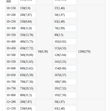
800
10×150
150(5.9)
37(1,46)
10×200
200(7,87)
50(1,97)
10×250
250(9,84)
63(2,48)
10×300
300(11,8)
76(2,99)
10×350
350(13,78)
89(3.5)
10×400
400(15,75)
102(4.02)
10×450
450(17,72)
115(4,53)
10(0,39)
1200(270)
10×500
500(19,69)
128(5.04)
10×550
550(21,65)
141(5,55)
10×600
600(23,62)
154(6.06)
10×650
650(25,59)
167(6,57)
10×700
700(27,56)
180(7,09)
10×750
750(29,53)
191(7,52)
10×800
800(31,5)
193(7,59)
12×200
200(7,87)
50(1,97)
12×250
250(9,84)
63(2,48)