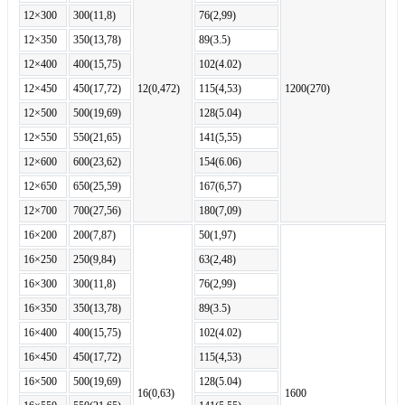
12×300
300(11,8)
76(2,99)
12×350
350(13,78)
89(3.5)
12×400
400(15,75)
102(4.02)
12×450
450(17,72)
12(0,472)
115(4,53)
1200(270)
12×500
500(19,69)
128(5.04)
12×550
550(21,65)
141(5,55)
12×600
600(23,62)
154(6.06)
12×650
650(25,59)
167(6,57)
12×700
700(27,56)
180(7,09)
16×200
200(7,87)
50(1,97)
16×250
250(9,84)
63(2,48)
16×300
300(11,8)
76(2,99)
16×350
350(13,78)
89(3.5)
16×400
400(15,75)
102(4.02)
16×450
450(17,72)
115(4,53)
16×500
500(19,69)
128(5.04)
16(0,63)
1600