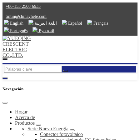
+86-153 2508 6933
tintin@chinayhele.com
English
اللغة العربية
Español
Français
Português
Русский
Navegación
Hogar
Acerca de
Productos
Serie Nueva Energía
Conector fotovoltaico
Interruptor aislador de CC fotovoltaico