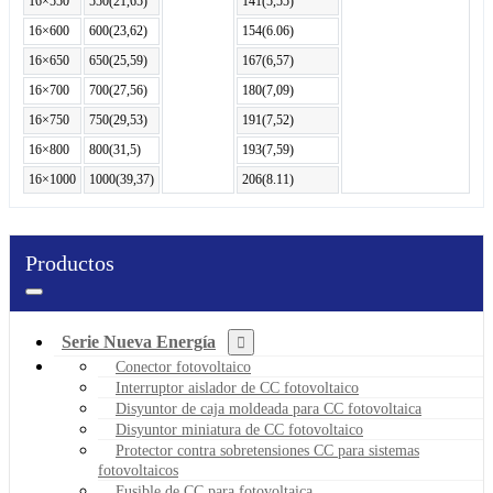
16×550
550(21,65)
141(5,55)
16×600
600(23,62)
154(6.06)
16×650
650(25,59)
167(6,57)
16×700
700(27,56)
180(7,09)
16×750
750(29,53)
191(7,52)
16×800
800(31,5)
193(7,59)
16×1000
1000(39,37)
206(8.11)
Productos
Serie Nueva Energía
Conector fotovoltaico
Interruptor aislador de CC fotovoltaico
Disyuntor de caja moldeada para CC fotovoltaica
Disyuntor miniatura de CC fotovoltaico
Protector contra sobretensiones CC para sistemas
fotovoltaicos
Fusible de CC para fotovoltaica