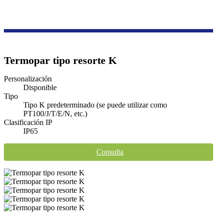
Productos
Serie de control industrial
Controlador de temperatura y humedad
Termopar tipo resorte K
Personalización
Disponible
Tipo
Tipo K predeterminado (se puede utilizar como
PT100/J/T/E/N, etc.)
Clasificación IP
IP65
Consulta