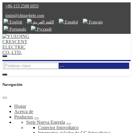
+86-153 2508 6933
tintin@chinayhele.com
English
اللغة العربية
Español
Français
Português
Русский
Navegación
Hogar
Acerca de
Productos
Serie Nueva Energía
Conector fotovoltaico
Interruptor aislador de CC fotovoltaico