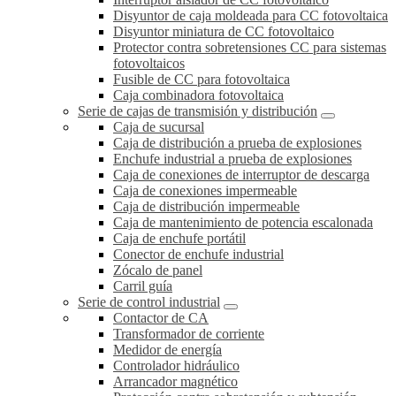
Disyuntor de caja moldeada para CC fotovoltaica
Disyuntor miniatura de CC fotovoltaico
Protector contra sobretensiones CC para sistemas
fotovoltaicos
Fusible de CC para fotovoltaica
Caja combinadora fotovoltaica
Serie de cajas de transmisión y distribución
Caja de sucursal
Caja de distribución a prueba de explosiones
Enchufe industrial a prueba de explosiones
Caja de conexiones de interruptor de descarga
Caja de conexiones impermeable
Caja de distribución impermeable
Caja de mantenimiento de potencia escalonada
Caja de enchufe portátil
Conector de enchufe industrial
Zócalo de panel
Carril guía
Serie de control industrial
Contactor de CA
Transformador de corriente
Medidor de energía
Controlador hidráulico
Arrancador magnético