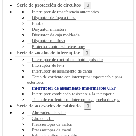
Serie de protección de circuitos
Interruptor de transferencia automático
Disyuntor de fuga a tierra
Fusible
Disyuntor miniatura
Disyuntor de caja moldeada
Disyuntor multiuso
Protector contra sobretensiones
Serie de zócalos de interruptor
Interruptor de control con botón pulsador
Interruptor de leva
Interruptor de aislamiento de carga
Toma de corriente con interruptor impermeable para
exteriores
Interruptor de aislamiento impermeable UKF
Interruptor combinado resistente a la intemperie
Toma de corriente con interruptor a prueba de agua
Serie de accesorios de cableado
Abrazadera de cable
Clip de cable
Prensaestopas de nailon
Prensaestopas de metal
Brida de nailon para cables