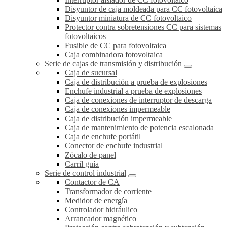
Disyuntor de caja moldeada para CC fotovoltaica
Disyuntor miniatura de CC fotovoltaico
Protector contra sobretensiones CC para sistemas
fotovoltaicos
Fusible de CC para fotovoltaica
Caja combinadora fotovoltaica
Serie de cajas de transmisión y distribución
Caja de sucursal
Caja de distribución a prueba de explosiones
Enchufe industrial a prueba de explosiones
Caja de conexiones de interruptor de descarga
Caja de conexiones impermeable
Caja de distribución impermeable
Caja de mantenimiento de potencia escalonada
Caja de enchufe portátil
Conector de enchufe industrial
Zócalo de panel
Carril guía
Serie de control industrial
Contactor de CA
Transformador de corriente
Medidor de energía
Controlador hidráulico
Arrancador magnético