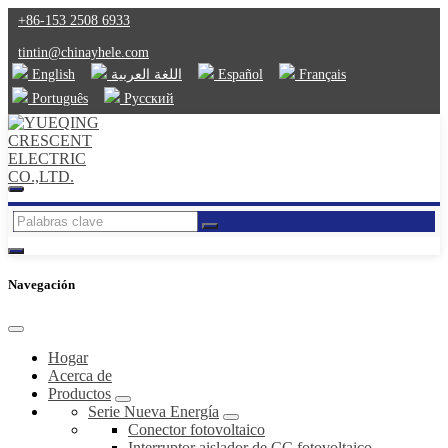
+86-153 2508 6933
tintin@chinayhele.com
English
اللغة العربية
Español
Français
Português
Русский
Navegación
Hogar
Acerca de
Productos
Serie Nueva Energía
Conector fotovoltaico
Interruptor aislador de CC fotovoltaico