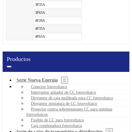
3P35A
3P63A
4P20A
4P35A
4P63A
Productos
Serie Nueva Energía
Conector fotovoltaico
Interruptor aislador de CC fotovoltaico
Disyuntor de caja moldeada para CC fotovoltaica
Disyuntor miniatura de CC fotovoltaico
Protector contra sobretensiones CC para sistemas
fotovoltaicos
Fusible de CC para fotovoltaica
Caja combinadora fotovoltaica
Serie de cajas de transmisión y distribución