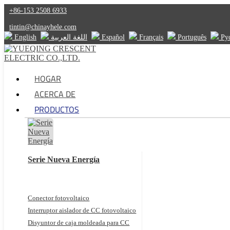
+86-153 2508 6933
tintin@chinayhele.com
English
اللغة العربية
Español
Français
Português
Ру
HOGAR
ACERCA DE
PRODUCTOS
Serie Nueva Energía
Conector fotovoltaico
Interruptor aislador de CC fotovoltaico
Disyuntor de caja moldeada para CC